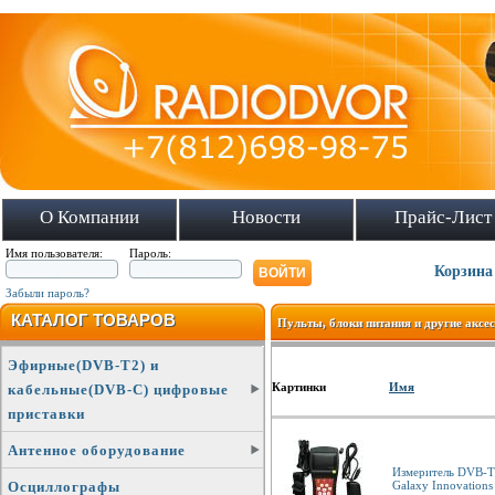
О Компании
Новости
Прайс-Лист
Имя пользователя:
Пароль:
Корзина
Забыли пароль?
КАТАЛОГ ТОВАРОВ
Пульты, блоки питания и другие аксе
Эфирные(DVB-T2) и
Картинки
Имя
кабельные(DVB-C) цифровые
приставки
Антенное оборудование
Измеритель DVB-T
Galaxy Innovations
Осциллографы