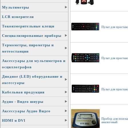
Мультиметры
LCR измерители
Токоизмерительные клещи
Пульт для пристав
Специализированные приборы
Термометры, пирометры и
метеостанции
Пульт для пристав
Аксессуары для мультиметров и
осциллографов
Диодное (LED) оборудование и
аксессуары
Пульт для пристав
Кабельная продукция
Аудио - Видео шнуры
Аксессуары Аудио Видео
Прибор для поиска
HDMI и DVI
аналоговый