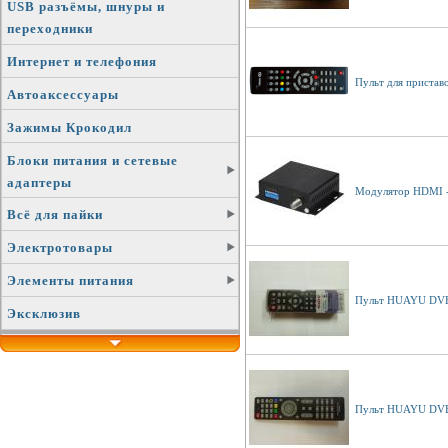
USB разъёмы, шнуры и
переходники
Интернет и телефония
Пульт для пристав
Автоаксессуары
Зажимы Крокодил
Блоки питания и сетевые
адаптеры
Модулятор HDMI 
Всё для пайки
Электротовары
Элементы питания
Пульт HUAYU DVB
Эксклюзив
Пульт HUAYU DVB