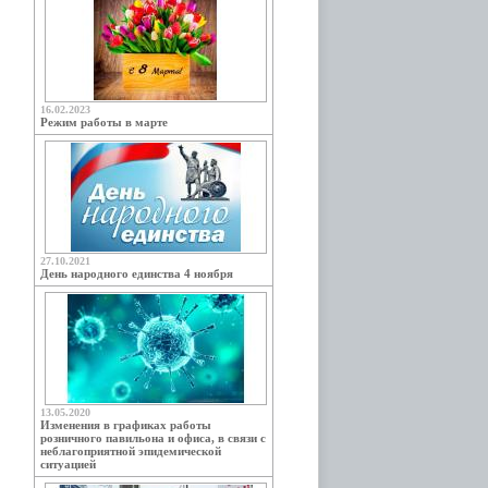
16.02.2023
Режим работы в марте
27.10.2021
День народного единства 4 ноября
13.05.2020
Изменения в графиках работы
розничного павильона и офиса, в связи с
неблагоприятной эпидемической
ситуацией