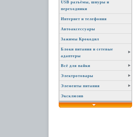
USB разъёмы, шнуры и
переходники
Интернет и телефония
Автоаксессуары
Зажимы Крокодил
Блоки питания и сетевые
адаптеры
Всё для пайки
Электротовары
Элементы питания
Эксклюзив