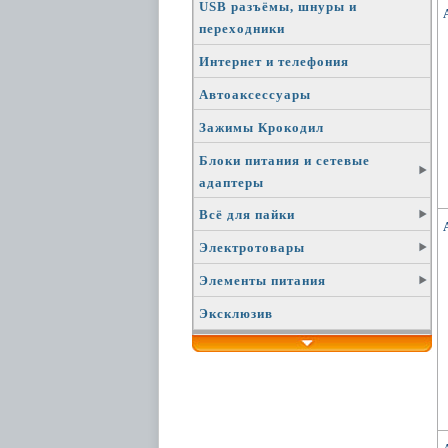
USB разъёмы, шнуры и
переходники
Интернет и телефония
Автоаксессуары
Зажимы Крокодил
Блоки питания и сетевые
адаптеры
Всё для пайки
Электротовары
Элементы питания
Эксклюзив