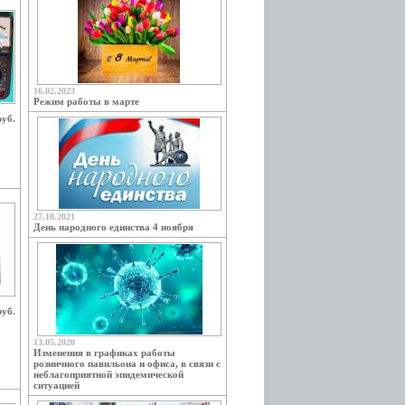
16.02.2023
Режим работы в марте
руб.
27.10.2021
День народного единства 4 ноября
руб.
13.05.2020
Изменения в графиках работы
розничного павильона и офиса, в связи с
неблагоприятной эпидемической
ситуацией