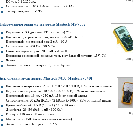
550 
DC ток: 0-10/250мA.
Сопротивление: 0-10K/1МOм ( 5 ком ШКАЛА).
Тестер батареек 1,5V; 9V.
Цифро-аналоговый мультиметр Mastech MS-7032
Разрядность ЖК дисплея: 1999 отсчетов(3½)
Постоянное, переменное напряжение: 200 мВ - 600 В
Постоянный, переменный ток: 2 мА - 10 A
Сопротивление: 200 Ом - 20 МОм
Емкость конденсаторов: 2000 пФ - 20 мкФ
Прозвонка соединений, диодный тест, тест батарей питания 1.5V, 9V.
5500 
Чехол
Элемент питания: 1 батарея 9В, типа "Крона"
Аналоговый мультиметр Mastech 7050(Mastech 7040)
Постоянное напряжение: 2,5 / 10 / 50 / 250 / 300 В, ±5% от полной шкалы
Переменное напряжение: 10 / 50 / 250 / 300 В, ±5% от полной шкалы
Постоянный ток: 10 мА / 250 мА, ±5% от полной шкалы
Сопротивление: 20 кОм (Rх10) / 2 МОм (Rx1000), ±5% от полной шкалы
Проверка батарей: 1,5 В (100 мА) / 9 В( 10 мА)
Децибелы: -20–56 (0дБ: 1 мВ / 600 Ом)
0 
Размеры: 116 мм х 68 мм х 35 мм;
Масса: около 150г (включая элемент питания)
Элемент питания: Батарея 1,5 В АА