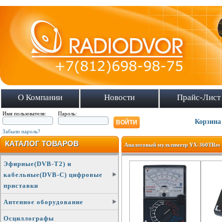
О Компании
Новости
Прайс-Лист
Имя пользователя:
Пароль:
Корзина
Забыли пароль?
КАТАЛОГ ТОВАРОВ
Аналоговый мультиметр YX-360TRes
Эфирные(DVB-T2) и
кабельные(DVB-C) цифровые
приставки
Антенное оборудование
Осциллографы