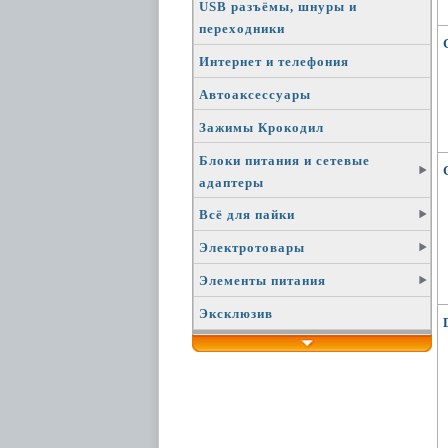
USB разъёмы, шнуры и
переходники
Интернет и телефония
Автоаксессуары
Зажимы Крокодил
Блоки питания и сетевые
адаптеры
Всё для пайки
Электротовары
Элементы питания
Эксклюзив