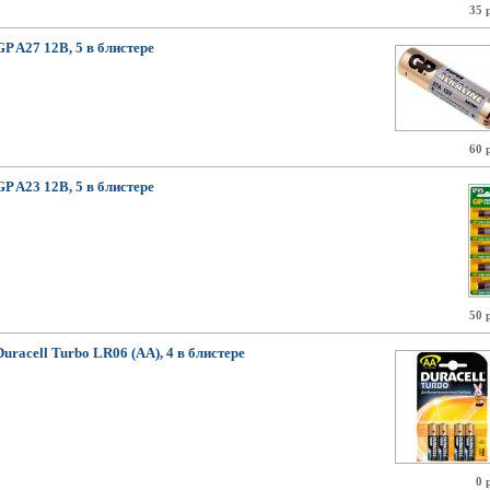
35 
GP A27 12В, 5 в блистере
60 
GP A23 12В, 5 в блистере
50 
Duracell Turbo LR06 (AA), 4 в блистере
0 