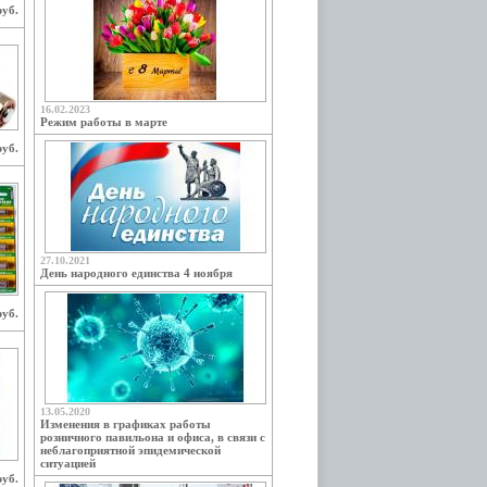
руб.
16.02.2023
Режим работы в марте
руб.
27.10.2021
День народного единства 4 ноября
руб.
13.05.2020
Изменения в графиках работы
розничного павильона и офиса, в связи с
неблагоприятной эпидемической
ситуацией
руб.