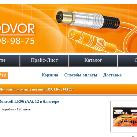
ти
Прайс-Лист
Каталог
Корзина
Способы оплаты
Доставка
Щелочные элементы питания LR3, LR6 , 6LF22
Duracell LR06 (AA), 12 в блистере
Коробка - 120 штук