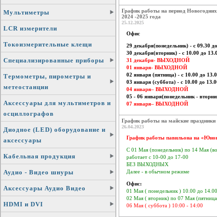
График работы на период Новогодних
Мультиметры
2024 -2025 года
25.12.2025
LCR измерители
Офис
Токоизмерительные клещи
29 декабря(понедельник) - с 09.30 до
30 декабря(вторник) - с 10.00 до 13.
Специализированные приборы
31 декабря- ВЫХОДНОЙ
01 января- ВЫХОДНОЙ
02 января (пятница) - с 10.00 до 13.
Термометры, пирометры и
03 января (суббота) - с 10.00 до 13.0
метеостанции
04 января– ВЫХОДНОЙ
05 - 06 января(понедельник - вторник
Аксессуары для мультиметров и
07 января– ВЫХОДНОЙ
осциллографов
График работы на майские праздники
26.04.2023
Диодное (LED) оборудование и
График работы павильона на «Юно
аксессуары
С 01 Мая (понедельник) по 14 Мая (в
Кабельная продукция
работает с 10-00 до 17-00
БЕЗ ВЫХОДНЫХ
Аудио - Видео шнуры
Далее - в обычном режиме
Офис:
Аксессуары Аудио Видео
01 Мая ( понедельник ) 10.00 до 14.0
02 Мая ( вторник) по 07 Мая (пятница
HDMI и DVI
06 Мая ( суббота ) 10:00 - 14:00