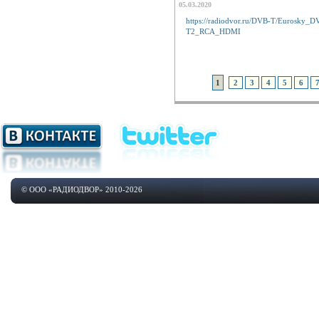
05.03.2020
https://radiodvor.ru/DVB-T/Eurosky_D
T2_RCA_HDMI
1
2
3
4
5
6
© ООО «РАДИОДВОР» 2010-2026