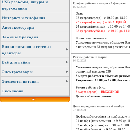
USB разъёмы, шнуры и
График работы в канун 23 февраля.
16.02.2023
переходники
Офис
Интернет и телефония
22 февраля(среда) - с 10.00 до 18.00
23 февраля(четверг) – ВЫХОДНОЙ
24 февраля(пятница) - с 10.00 до 14.0
Автоаксессуары
25 февраля(суббота) – с 10.00 до 14.0
Зажимы Крокодил
Розничные павильон -
Уважаемые покупатели, обращаем Ваш
Блоки питания и сетевые
в понедельник 23 февраля розничный 
адаптеры
Режим работы в марте
16.02.2023
Всё для пайки
Уважаемые покупатели, обращаем Ваш
розничный павильон 538
Электротовары
8 марта работает в обычном режиме
Ежедневно с 10.00 до 17.00, без вых
Элементы питания
Режим работы офиса:
Эксклюзив
8 марта (среда) – ВЫХОДНОЙ
Далее в обычном режиме.
День народного единства 4 ноября
27.10.2021
График работы офиса на ноябрьские п
01 ноября (понедельник) - с 9.30 до 1
02 ноября (вторник) - с 9.30 до 18.00
03 ноября (среда) - с 9.30 до 18.00