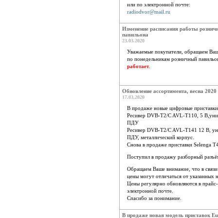
или по электронной почте:
radiodvor@mail.ru
Изменение расписания работы рознич
павильона
23.03.2020
Уважаемые покупатели, обращаем Ваш
по понедельникам розничный павильо
работает
.
Обновление ассортимента, весна 2020
17.03.2020
В продаже новые цифровые приставки
Ресивер DVB-T2/C AVL-T110, 5 В,уни
ПДУ
Ресивер DVB-T2/C AVL-T141 12 В, у
ПДУ, металлический корпус.
Снова в продаже приставки Selenga T
Поступил в продажу разборный разъём
Обращаем Ваше внимание, что в связи
цены могут отличаться от указанных н
Цены регулярно обновляются в прайс-
электронной почте.
Спасибо за понимание.
В продаже новая модель приставок Eu