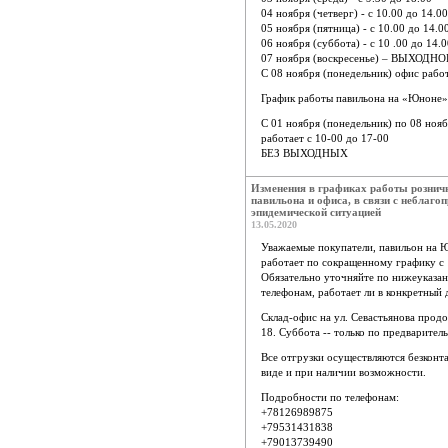
04 ноября (четверг) - с 10.00 до 14.00
05 ноября (пятница) - с 10.00 до 14.0
06 ноября (суббота) - с 10 .00 до 14.
07 ноября (воскресенье) – ВЫХОДН
С 08 ноября (понедельник) офис раб
График работы павильона на «Юноне»
С 01 ноября (понедельник) по 08 нояб
работает с 10-00 до 17-00
БЕЗ ВЫХОДНЫХ
Изменения в графиках работы рознич
павильона и офиса, в связи с неблаго
эпидемической ситуацией
13.05.2020
Уважаемые покупатели, павильон на 
работает по сокращенному графику с 
Обязательно уточняйте по нижеуказа
телефонам, работает ли в конкретный 
Склад-офис на ул. Севастьянова прод
18. Суббота -- только по предварител
Все отгрузки осуществляются безконт
виде и при наличии возможности.
Подробности по телефонам:
+78126989875
+79531431838
+79013739490