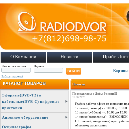
О Компании
Новости
Прайс-Лист
Имя пользователя:
Пароль:
Корзина
Забыли пароль?
КАТАЛОГ ТОВАРОВ
Новости
Поздравляем с Днём России!!!
Эфирные(DVB-T2) и
11.06.2026
кабельные(DVB-C) цифровые
График работы офиса на июньские пра
приставки
12 июня (пятница) - с 10.00 до 13.00
13 июня (суббота) – с 10.00 до 13.00
14 июня (воскресенье) - ВЫХОДНОЙ
Антенное оборудование
С 15 июня (понедельник) офис работа
обычному расписанию
Осциллографы