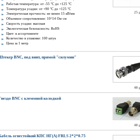
Рабочая температура: от -55 °C до +125 °C
Температура усадки: от +90 °С до +125 °С
25 
Электрическая прочность: не менее 15 кВ/мм
Объемное сопротивление: 10^14 Ом·см
Скорость усадки: высокая
Экологическая безопасность: RoHS
Цвет: в ассортименте
Количество в упаковке: 100 штук
Цена за 1 метр
Штекер BNC, под винт, прямой "силумин"
40 
Гнездо BNC с клеммной колодкой
40 
Кабель огнестойкий КПС НГ(А) FRLS 2*2*0.75