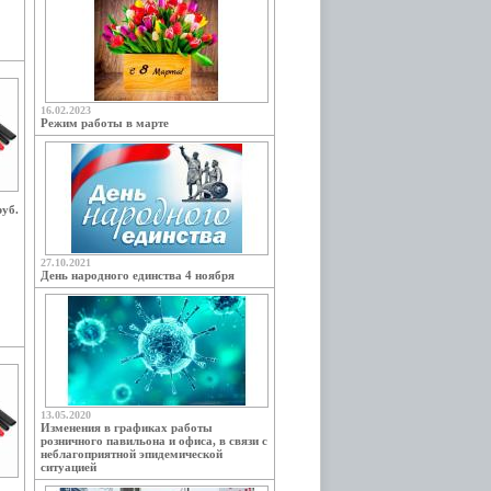
16.02.2023
Режим работы в марте
руб.
27.10.2021
День народного единства 4 ноября
13.05.2020
Изменения в графиках работы
розничного павильона и офиса, в связи с
неблагоприятной эпидемической
ситуацией