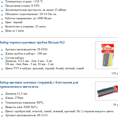
Температура усадки: +110 °С
Продольная усадка: 8-10%
Диэлектрическая прочность: не менее 15 кВ/мм
Объемное сопротивление: 10^14 Ом·см
Рабочее напряжение: до 1000 Вольт
Цвет: чёрный
Количество в упаковке: 25 штук
Цена за 1 метр
Набор термоусадочных трубок Rexant №2
Артикул производителя: 29-0102
Длина трубок в наборе - 100 мм
Состав набора:
Диаметр: 3/3,5 мм - 2шт, 4 мм - 3 шт
5/6 мм - 4шт, 8мм - 3 шт, 10 мм - 2 шт
Цвета ТУТ в наборе: красный, черный, белый, жёлтый, синий
120 
Набор цветных клеевых стержней, с блестками для
термоклеевого пистолета.
Диаметр:11,3 мм
Длина: 270мм
Температура плавления: 80℃;
30 
Вязкость клея: 6500 Па*с;
Цвета: серебристый, золотой, синий, зеленый, красный. По 2 стержня каждого цвета.
Артикул производителя: 09-1215