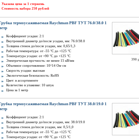
Указана цена за 1 стержень
Стоимость набора 250 рублей
Трубка термоусаживаемая Raychman PBF ТУТ 76.0/38.0 1
метр
Коэффициент усадки: 2:1
Внутренний диаметр до/после усадки, мм: 76.0/38.0
Толщина стенок до/после усадки, мм: 0,65/1,3
Рабочая температура: от -55 °C до +125 °C
Температура усадки: от +90 °С до +125 °С
390 
Электрическая прочность: не менее 15 кВ/мм
Объемное сопротивление: 10^14 Ом·см
Скорость усадки: высокая
Экологическая безопасность: RoHS
Цвет: в ассортименте
Количество в упаковке: 10 штук
Цена за 1 метр
Трубка термоусаживаемая Raychman PBF ТУТ 38.0/19.0 1
метр
Коэффициент усадки: 2:1
Внутренний диаметр до/после усадки, мм: 38.0/19.0
Толщина стенок до/после усадки, мм: 0,5/1,0
Рабочая температура: от -55 °C до +125 °C
Температура усадки: от +90 °С до +125 °С