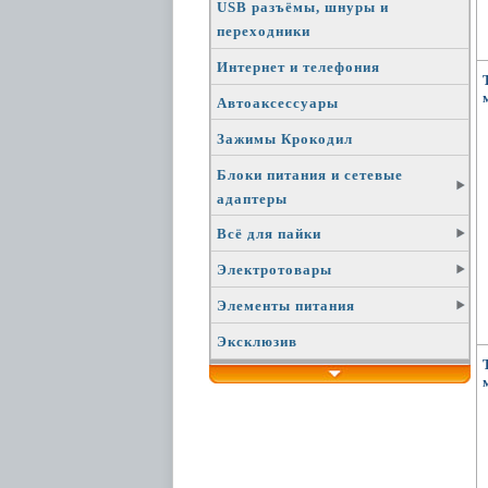
USB разъёмы, шнуры и
переходники
Интернет и телефония
Автоаксессуары
Зажимы Крокодил
Блоки питания и сетевые
адаптеры
Всё для пайки
Электротовары
Элементы питания
Эксклюзив