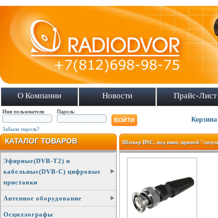
О Компании
Новости
Прайс-Лист
Имя пользователя:
Пароль:
Корзина
Забыли пароль?
КАТАЛОГ ТОВАРОВ
Штекер BNC, под винт, прямой "силу
Эфирные(DVB-T2) и
кабельные(DVB-C) цифровые
приставки
Антенное оборудование
Осциллографы