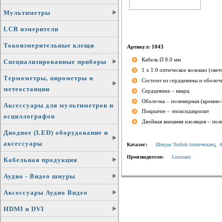
Мультиметры
LCR измерители
Токоизмерительные клещи
Артикул: 1043
Кабель Ø 8.0 мм
Специализированные приборы
1 x 1.0 оптическое волокно (свет
Термометры, пирометры и
Состоит из сердцевины и оболоч
метеостанции
Сердцевина – кварц
Оболочка – полимерная (кремне-
Аксессуары для мультиметров и
Покрытие – эпоксидакрилат
осциллографов
Двойная внешняя изоляция – по
Диодное (LED) оборудование и
аксессуары
Каталог:
Шнуры Toslink (оптические)
,
А
Производители:
Luxmann
Кабельная продукция
Аудио - Видео шнуры
Аксессуары Аудио Видео
HDMI и DVI