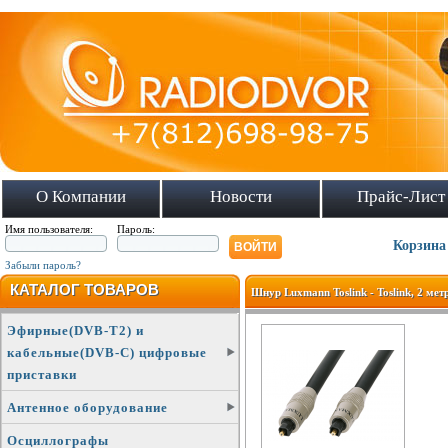
О Компании
Новости
Прайс-Лист
Имя пользователя:
Пароль:
Корзина
Забыли пароль?
КАТАЛОГ ТОВАРОВ
Шнур Luxmann Toslink - Toslink, 2 мет
Эфирные(DVB-T2) и
кабельные(DVB-C) цифровые
приставки
Антенное оборудование
Осциллографы