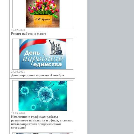
16.02.2023
Режим работы в марте
27.10.2021
День народного единства 4 ноября
13.05.2020
Изменения в графиках работы
розничного павильона и офиса, в связи с
неблагоприятной эпидемической
ситуацией