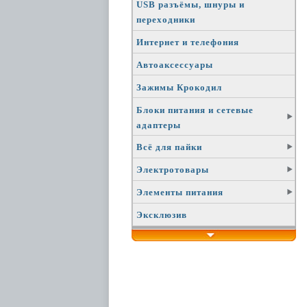
USB разъёмы, шнуры и
переходники
Интернет и телефония
Автоаксессуары
Зажимы Крокодил
Блоки питания и сетевые
адаптеры
Всё для пайки
Электротовары
Элементы питания
Эксклюзив