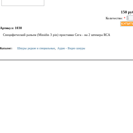
150 ру
Количество:
*
Артикул: 1030
Специфический разъем (Minidin 3 pin) приставки Сега - на 2 штекера RCA
Каталог:
Шнуры редкие и специальные
,
Аудио - Видео шнуры