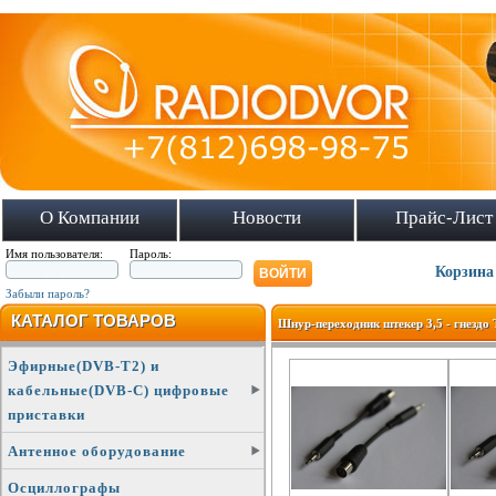
О Компании
Новости
Прайс-Лист
Имя пользователя:
Пароль:
Корзина
Забыли пароль?
КАТАЛОГ ТОВАРОВ
Шнур-переходник штекер 3,5 - гнездо
Эфирные(DVB-T2) и
кабельные(DVB-C) цифровые
приставки
Антенное оборудование
Осциллографы