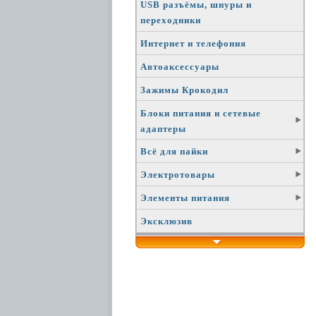
USB разъёмы, шнуры и
переходники
Интернет и телефония
Автоаксессуары
Зажимы Крокодил
Блоки питания и сетевые
адаптеры
Всё для пайки
Электротовары
Элементы питания
Эксклюзив