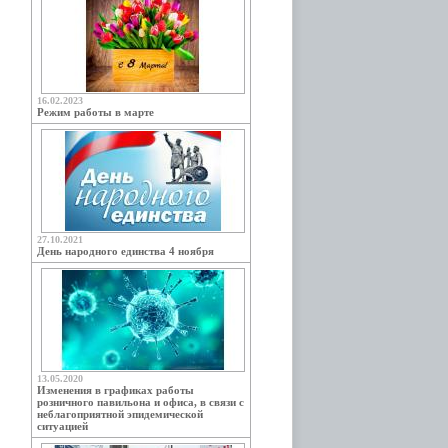
16.02.2023
Режим работы в марте
27.10.2021
День народного единства 4 ноября
13.05.2020
Изменения в графиках работы
розничного павильона и офиса, в связи с
неблагоприятной эпидемической
ситуацией