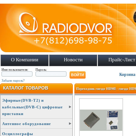
О Компании
Новости
Прайс-Лист
Имя пользователя:
Пароль:
Корзина
Забыли пароль?
КАТАЛОГ ТОВАРОВ
Переходник гнездо HDMI - гнездо HD
Эфирные(DVB-T2) и
кабельные(DVB-C) цифровые
приставки
Антенное оборудование
Осциллографы