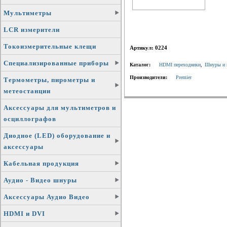
Мультиметры
LCR измерители
Токоизмерительные клещи
Артикул: 0224
Специализированные приборы
Каталог:
HDMI переходники
,
Шнуры и 
Производители:
Premier
Термометры, пирометры и
метеостанции
Аксессуары для мультиметров и
осциллографов
Диодное (LED) оборудование и
аксессуары
Кабельная продукция
Аудио - Видео шнуры
Аксессуары Аудио Видео
HDMI и DVI