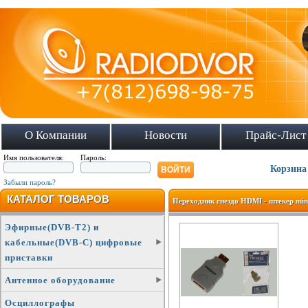
О Компании
Новости
Прайс-Лист
Имя пользователя:
Пароль:
Корзина
Забыли пароль?
КАТАЛОГ ТОВАРОВ
Переходник гнездо HDMI - штекер mi
Эфирные(DVB-T2) и
кабельные(DVB-C) цифровые
приставки
Антенное оборудование
Осциллографы