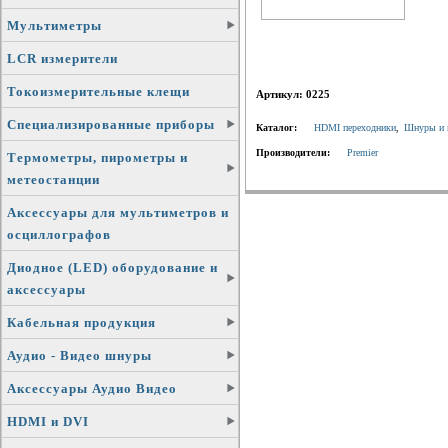
Мультиметры
LCR измерители
Токоизмерительные клещи
Артикул: 0225
Специализированные приборы
Каталог:
HDMI переходники
,
Шнуры и 
Производители:
Premier
Термометры, пирометры и
метеостанции
Аксессуары для мультиметров и
осциллографов
Диодное (LED) оборудование и
аксессуары
Кабельная продукция
Аудио - Видео шнуры
Аксессуары Аудио Видео
HDMI и DVI