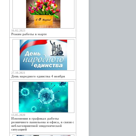
16.02.2023
Режим работы в марте
27.10.2021
День народного единства 4 ноября
13.05.2020
Изменения в графиках работы
розничного павильона и офиса, в связи с
неблагоприятной эпидемической
ситуацией