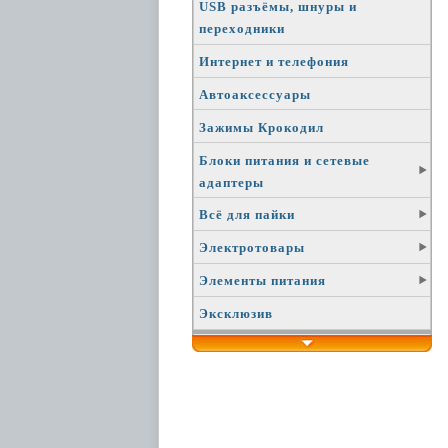
USB разъёмы, шнуры и
переходники
Интернет и телефония
Автоаксессуары
Зажимы Крокодил
Блоки питания и сетевые
адаптеры
Всё для пайки
Электротовары
Элементы питания
Эксклюзив