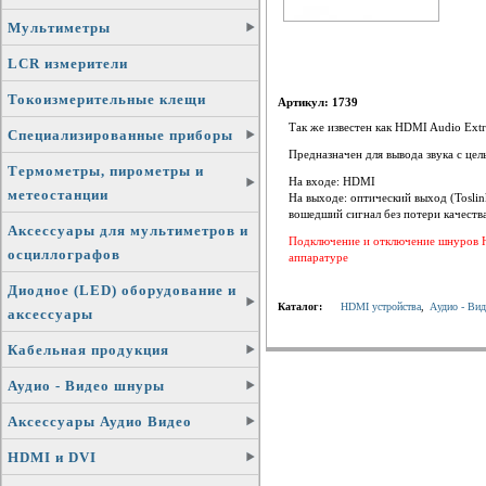
Мультиметры
LCR измерители
Токоизмерительные клещи
Артикул: 1739
Так же известен как HDMI Audio Extr
Специализированные приборы
Предназначен для вывода звука с це
Термометры, пирометры и
На входе: HDMI
метеостанции
На выходе: оптический выход (Toslin
вошедший сигнал без потери качества
Аксессуары для мультиметров и
Подключение и отключение шнуров 
осциллографов
аппаратуре
Диодное (LED) оборудование и
Каталог:
HDMI устройства
,
Аудио - Вид
аксессуары
Кабельная продукция
Аудио - Видео шнуры
Аксессуары Аудио Видео
HDMI и DVI