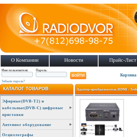
О Компании
Новости
Прайс-Лист
Имя пользователя:
Пароль:
Корзина
Забыли пароль?
КАТАЛОГ ТОВАРОВ
Адаптер-преобразователь HDMI - Tosli
Эфирные(DVB-T2) и
кабельные(DVB-C) цифровые
приставки
Антенное оборудование
Осциллографы