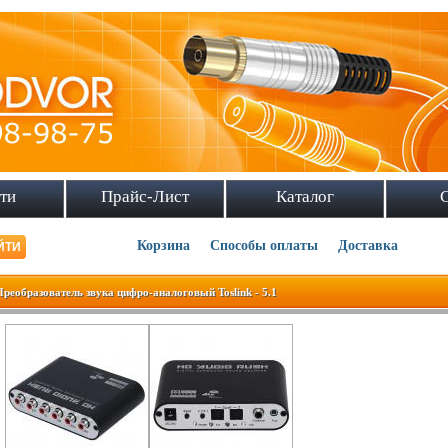
ти
Прайс-Лист
Каталог
Корзина
Способы оплаты
Доставка
Преобразователь звука цифро-аналоговый Toslink - 5.1