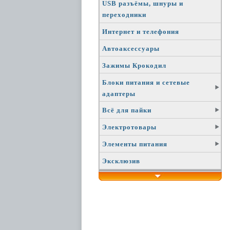
USB разъёмы, шнуры и
переходники
Интернет и телефония
Автоаксессуары
Зажимы Крокодил
Блоки питания и сетевые
адаптеры
Всё для пайки
Электротовары
Элементы питания
Эксклюзив