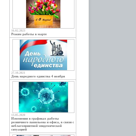
16.02.2023
Режим работы в марте
27.10.2021
День народного единства 4 ноября
13.05.2020
Изменения в графиках работы
розничного павильона и офиса, в связи с
неблагоприятной эпидемической
ситуацией