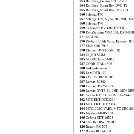
063
Rombica_Cinema HD T2 v01
064
Rombica_Smart Box DVB-T2
065
Rombica_Smart Box Ultra HD
066
Selenga T40
067
Selenga T50, Signal HD-300, Эф
068
Selenga T70
069
Телекарта EVO-02(EVO II)
070
DeltaSystems WS-1388, DS-340
071
DIGITAL
076
Divisat Hobbit Nano, Вымпел_B-
077
Elect EDR-7916
078
Elgreen DVT2-5500 HD
084
GI_HD SLIM
085
GLOBO E-RCU-012
087
GODIGITAL 1306
088
Goldeninterstar
095
Lans DTR-100
096
LOCUS DR-105HD
097
Lumax B0302
098
Lumax DV-2500CA
099
Lumax DVT2-4110HD, MDI DBR
101
SkyTech 157 G VER2, SkyVision 
102
MTC EKT DCD2204
103
MTC EKT DCD2304
104
MTC1003G VAR3, MTC URC180
105
Mystery MMP-73D
106
Cadena CDT-1652S
124
ORION+ RS-T20 HD
126
Rexant RX-505
127
Rolsen RDB-405A