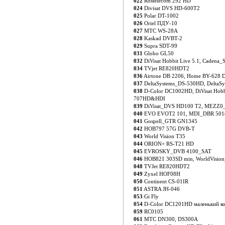
022
Rostelecom 292 HD
024
Divisat DVS HD-600T2
025
Polar DT-1002
026
Oriel ПДУ-10
027
MTC WS-28A
028
Kaskad DVBT-2
029
Supra SDT-99
031
Globo GL50
032
DiVisat Hobbit Live 5.1, Cadena
034
TVjet RE820HDT2
036
Airtone DB 2206, Home BY-628
037
DeltaSystems_DS-530HD, DeltaS
038
D-Color DC1002HD, DiVisat Hob
707HD&HDI
039
DiVisat_DVS HD100 T2, MEZZ0
040
EVO EVOT2 101, MDI_DBR 501
041
Gospell_GTR GN1345
042
HOB797 57G DVB-T
043
World Vision T35
044
ORION+ RS-T21 HD
045
EVROSKY_DVB 4100_SAT
046
HOB821 303SD min, WorldVisio
048
TVJet RE820HDT2
049
Zyxel HOF08H
050
Continent CS-01IR
051
ASTRA JH-046
053
Gi Fly
054
D-Color DC1201HD маленький к
059
RC0105
061
MTC DN300, DS300A