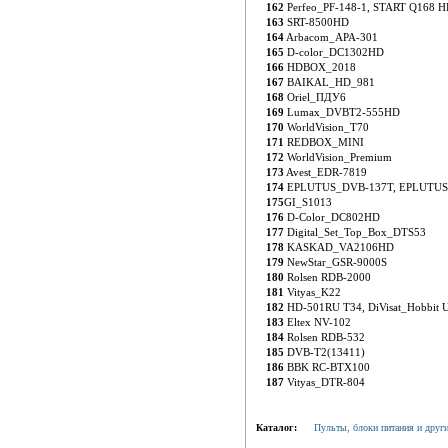
162
Perfeo_PF-148-1, START Q168 
163
SRT-8500HD
164
Arbacom_APA-301
165
D-color_DC1302HD
166
HDBOX_2018
167
BAIKAL_HD_981
168
Oriel_ПДУ6
169
Lumax_DVBT2-555HD
170
WorldVision_T70
171
REDBOX_MINI
172
WorldVision_Premium
173
Avest_EDR-7819
174
EPLUTUS_DVB-137T, EPLUTUS
175
GI_S1013
176
D-Color_DC802HD
177
Digital_Set_Top_Box_DTS53
178
KASKAD_VA2106HD
179
NewStar_GSR-9000S
180
Rolsen RDB-2000
181
Vityas_K22
182
HD-501RU T34, DiVisat_Hobbit 
183
Eltex NV-102
184
Rolsen RDB-532
185
DVB-T2(13411)
186
BBK RC-BTX100
187
Vityas_DTR-804
Каталог:
Пульты, блоки питания и други