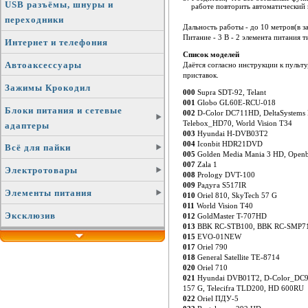
USB разъёмы, шнуры и
работе повторить автоматический
переходники
Дальность работы - до 10 метров(в з
Питание - 3 В - 2 элемента питания 
Интернет и телефония
Список моделей
Автоаксессуары
Даётся согласно инструкции к пульту
приставок.
Зажимы Крокодил
000
Supra SDT-92, Telant
001
Globo GL60E-RCU-018
Блоки питания и сетевые
002
D-Color DC711HD, DeltaSystem
Telebox_HD70, World Vision T34
адаптеры
003
Hyundai H-DVB03T2
004
Iconbit HDR21DVD
Всё для пайки
005
Golden Media Mania 3 HD, Open
007
Zala 1
Электротовары
008
Prology DVT-100
009
Радуга S517IR
Элементы питания
010
Oriel 810, SkyTech 57 G
011
World Vision T40
Эксклюзив
012
GoldMaster T-707HD
013
BBK RC-STB100, BBK RC-SMP7
015
EVO-01NEW
017
Oriel 790
018
General Satellite TE-8714
020
Oriel 710
021
Hyundai DVB01T2, D-Color_DC9
157 G, Telecifra TLD200, HD 600RU
022
Oriel ПДУ-5