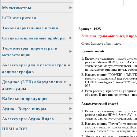
Мультиметры
LCR измерители
Токоизмерительные клещи
Артикул: 1625
Внимание, пульт обновился, в прод
Специализированные приборы
Способы настройки пульта:
Термометры, пирометры и
Ручной способ:
метеостанции
Включить телевизор и настроить 
режим работы(HDMI, Scart, AV - о
Аксессуары для мультиметров и
телевизорах могут отличаться), н
прилагаемом рисунке пульт, соот
осциллографов
Нажать кнопки "POWER" + "MUTE", 
введите трехзначный код соответ
Диодное (LED) оборудование и
DTR100 это будет "Power"+"Mute",
096
аксессуары
Если ресивер заработал - убедить
образом. В противном случае - по
Кабельная продукция
Автоматический способ
Аудио - Видео шнуры
Включить телевизор и настроить 
режим работы(HDMI, Scart, AV - о
Аксессуары Аудио Видео
телевизорах могут отличаться), н
Нажать кнопку "Power" и удержива
автоматического поиска кода. Дож
HDMI и DVI
кнопку "Power" что бы завершить 
Убедиться, что все остальные фу