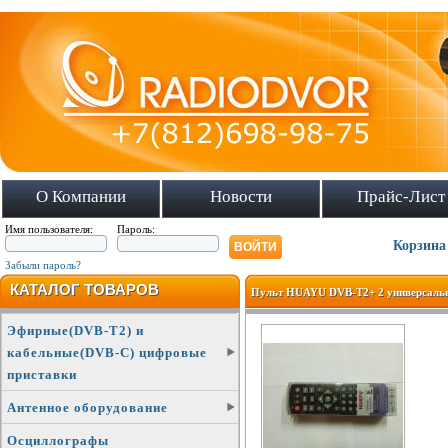
О Компании
Новости
Прайс-Лист
Имя пользователя:
Пароль:
Корзина
Забыли пароль?
КАТАЛОГ ТОВАРОВ
Пульт HUAYU DVB-T2+ 2 универсаль
Эфирные(DVB-T2) и
кабельные(DVB-C) цифровые
приставки
Антенное оборудование
Осциллографы