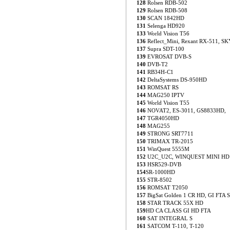
128
Rolsen RDB-502
129
Rolsen RDB-508
130
SCAN 1842HD
131
Selenga HD920
133
World Vision T56
136
Reflect_Mini, Rexant RX-511, 
137
Supra SDT-100
139
EVROSAT DVB-S
140
DVB-T2
141
RB34H-C1
142
DeltaSystems DS-950HD
143
ROMSAT RS
144
MAG250 IPTV
145
World Vision T55
146
NOVAT2, ES-3011, GS8833HD,
147
TGR4050HD
148
MAG255
149
STRONG SRT7711
150
TRIMAX TR-2015
151
WinQuest 5555M
152
U2C_U2C, WINQUEST MINI HD
153
HSR529-DVB
154
SR-1000HD
155
STR-8502
156
ROMSAT T2050
157
BigSat Golden 1 CR HD, GI FTA S
158
STAR TRACK 55X HD
159
HD CA CLASS GI HD FTA
160
SAT INTEGRAL S
161
SATCOM T-110, T-120