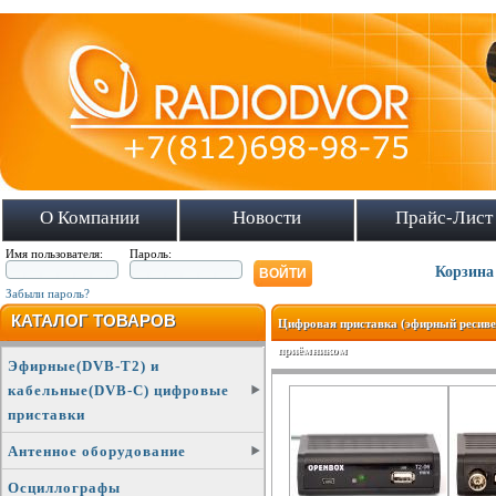
О Компании
Новости
Прайс-Лист
Имя пользователя:
Пароль:
Корзина
Забыли пароль?
КАТАЛОГ ТОВАРОВ
Цифровая приставка (эфирный ресив
приёмником
Эфирные(DVB-T2) и
кабельные(DVB-C) цифровые
приставки
Антенное оборудование
Осциллографы