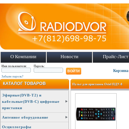
О Компании
Новости
Прайс-Лист
Имя пользователя:
Пароль:
Корзина
Забыли пароль?
КАТАЛОГ ТОВАРОВ
Пульт для приставок Oriel ПДУ-8
Эфирные(DVB-T2) и
кабельные(DVB-C) цифровые
приставки
Антенное оборудование
Осциллографы