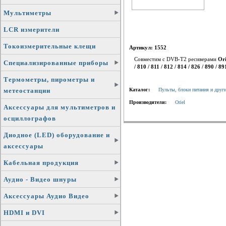
Мультиметры
LCR измерители
Токоизмерительные клещи
Артикул: 1552
Совместим с DVB-T2 ресиверами
Ori
Специализированные приборы
/ 810 / 811 / 812 / 814 / 826 / 890 / 89
Термометры, пирометры и
метеостанции
Каталог:
Пульты, блоки питания и други
Производители:
Oriel
Аксессуары для мультиметров и
осциллографов
Диодное (LED) оборудование и
аксессуары
Кабельная продукция
Аудио - Видео шнуры
Аксессуары Аудио Видео
HDMI и DVI