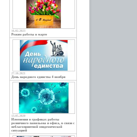
16.02.2023
Режим работы в марте
27.10.2021
День народного единства 4 ноября
13.05.2020
Изменения в графиках работы
розничного павильона и офиса, в связи с
неблагоприятной эпидемической
ситуацией