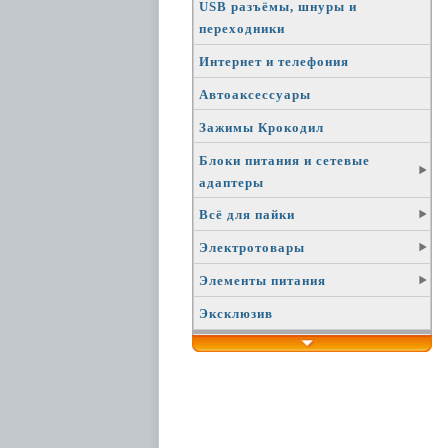
USB разъёмы, шнуры и
переходники
Интернет и телефония
Автоаксессуары
Зажимы Крокодил
Блоки питания и сетевые
адаптеры
Всё для пайки
Электротовары
Элементы питания
Эксклюзив