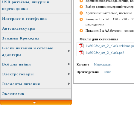
Время восхода/захода солнца, во
USB разъёмы, шнуры и
Выбор единиц измерений темпер
переходники
Крепление: настольно, настенно
Интернет и телефония
Размеры: ШхВхГ : 120 x 220 x 30
радиодатчик
Автоаксессуары
Питание: 3 x AA батареи - основ
Зажимы Крокодил
Файлы для скачивания:
kw9008w_sm_2_black-reklama.p
Блоки питания и сетевые
kw9008w_sm_2_black.pdf
адаптеры
Всё для пайки
Каталог:
Метеостанции
Производители:
Carrin
Электротовары
Элементы питания
Эксклюзив