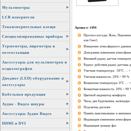
Мультиметры
LCR измерители
Токоизмерительные клещи
Артикул: 1494
Прогноз погоды: Ясно, Переменн
Специализированные приборы
или Снег)
Термометры, пирометры и
Измерение атмосферного давления
метеостанции
Диаграмма изменения атмосферн
Внешний радио датчик температ
Аксессуары для мультиметров и
Радиус действия радио датчика 
осциллографов
Уличная температура: -50°C … +
Уличная влажность: 20% ~ 99 %
Диодное (LED) оборудование и
Комнатная температура: 0°C … +
аксессуары
Комнатная влажность: 20% ~ 99 
Кабельная продукция
Цветной индикатор комфорта
Часы, два будильника, календарь
Аудио - Видео шнуры
Подсветка дисплея
Аксессуары Аудио Видео
Память максимальных и минимал
Индикация изменения атмосферно
HDMI и DVI
Индикация лунных фаз