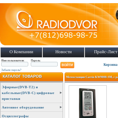
О Компании
Новости
Прайс-Лист
Имя пользователя:
Пароль:
Корзина
Забыли пароль?
КАТАЛОГ ТОВАРОВ
Метеостанция Carrin KW9008-SM, с р
Эфирные(DVB-T2) и
кабельные(DVB-C) цифровые
приставки
Антенное оборудование
Осциллографы