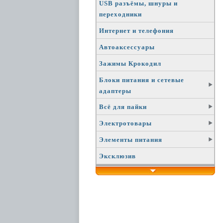
USB разъёмы, шнуры и
переходники
Интернет и телефония
Автоаксессуары
Зажимы Крокодил
Блоки питания и сетевые
адаптеры
Всё для пайки
Электротовары
Элементы питания
Эксклюзив