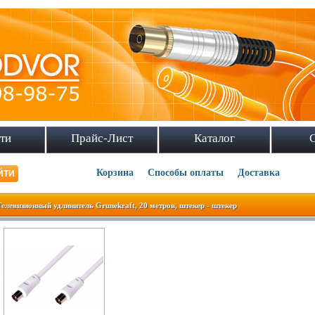
ти
Прайс-Лист
Каталог
Корзина
Способы оплаты
Доставка
Телевизионный удлинитель Grunekraft, 20 метров, штекер - штекер