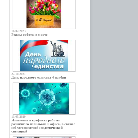
16.02.2023
Режим работы в марте
27.10.2021
День народного единства 4 ноября
13.05.2020
Изменения в графиках работы
розничного павильона и офиса, в связи с
неблагоприятной эпидемической
ситуацией