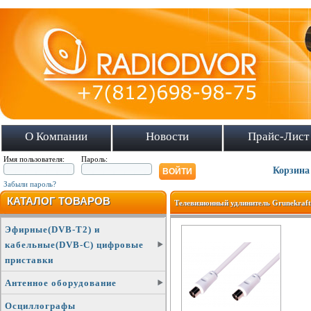
О Компании
Новости
Прайс-Лист
Имя пользователя:
Пароль:
Корзина
Забыли пароль?
КАТАЛОГ ТОВАРОВ
Телевизионный удлинитель Grunekraft,
Эфирные(DVB-T2) и
кабельные(DVB-C) цифровые
приставки
Антенное оборудование
Осциллографы