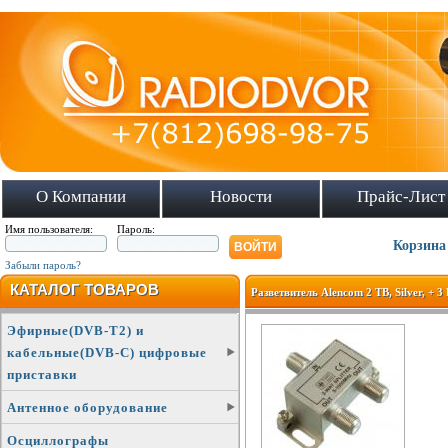
О Компании
Новости
Прайс-Лист
Имя пользователя:
Пароль:
Корзина
Забыли пароль?
КАТАЛОГ ТОВАРОВ
Разветвитель Alencom 2 ТВ, Silver, + 3 
Эфирные(DVB-T2) и
кабельные(DVB-C) цифровые
приставки
Антенное оборудование
Осциллографы