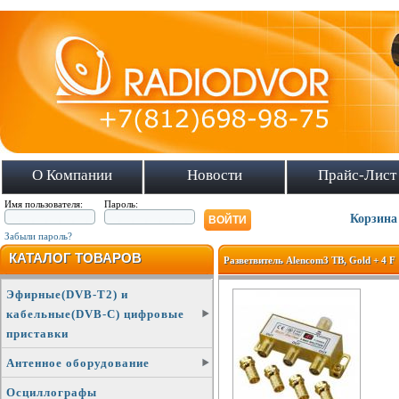
О Компании
Новости
Прайс-Лист
Имя пользователя:
Пароль:
Корзина
Забыли пароль?
КАТАЛОГ ТОВАРОВ
Разветвитель Alencom3 ТВ, Gold + 4 F
Эфирные(DVB-T2) и
кабельные(DVB-C) цифровые
приставки
Антенное оборудование
Осциллографы