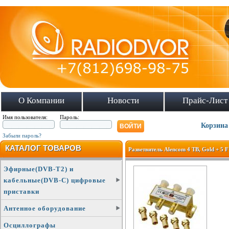
О Компании
Новости
Прайс-Лист
Имя пользователя:
Пароль:
Корзина
Забыли пароль?
КАТАЛОГ ТОВАРОВ
Разветвитель Alencom 4 ТВ, Gold + 5 F
Эфирные(DVB-T2) и
кабельные(DVB-C) цифровые
приставки
Антенное оборудование
Осциллографы