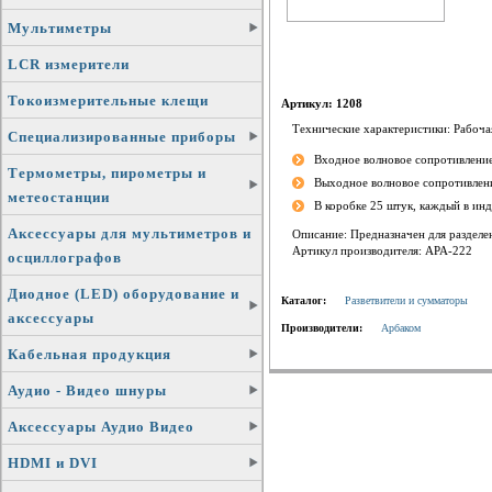
Мультиметры
LCR измерители
Токоизмерительные клещи
Артикул: 1208
Технические характеристики: Рабоча
Специализированные приборы
Входное волновое сопротивлени
Термометры, пирометры и
Выходное волновое сопротивлен
метеостанции
В коробке 25 штук, каждый в ин
Аксессуары для мультиметров и
Описание: Предназначен для разделе
Артикул производителя: АРА-222
осциллографов
Диодное (LED) оборудование и
Каталог:
Разветвители и сумматоры
аксессуары
Производители:
Арбаком
Кабельная продукция
Аудио - Видео шнуры
Аксессуары Аудио Видео
HDMI и DVI