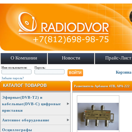
О Компании
Новости
Прайс-Лист
Имя пользователя:
Пароль:
Корзина
Забыли пароль?
КАТАЛОГ ТОВАРОВ
Разветвитель Арбаком 4ТВ, АРА-222
Эфирные(DVB-T2) и
кабельные(DVB-C) цифровые
приставки
Антенное оборудование
Осциллографы