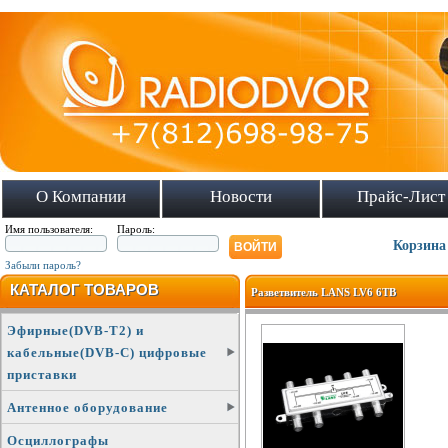
О Компании
Новости
Прайс-Лист
Имя пользователя:
Пароль:
Корзина
Забыли пароль?
КАТАЛОГ ТОВАРОВ
Разветвитель LANS LV6 6ТВ
Эфирные(DVB-T2) и
кабельные(DVB-C) цифровые
приставки
Антенное оборудование
Осциллографы