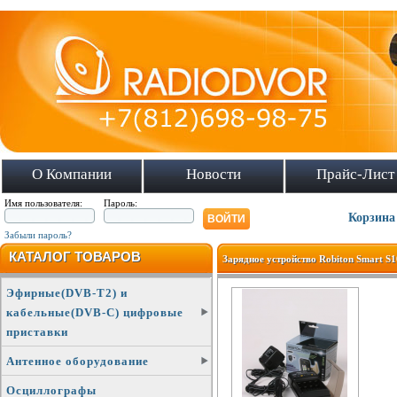
О Компании
Новости
Прайс-Лист
Имя пользователя:
Пароль:
Корзина
Забыли пароль?
КАТАЛОГ ТОВАРОВ
Зарядное устройство Robiton Smart S
Эфирные(DVB-T2) и
кабельные(DVB-C) цифровые
приставки
Антенное оборудование
Осциллографы