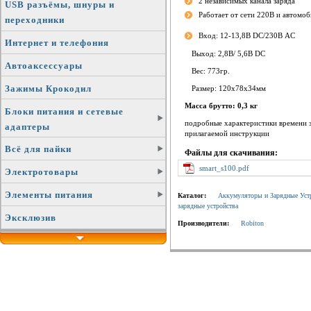
2 независимых канала заряда
USB разъёмы, шнуры и
Работает от сети 220В и автомоб
переходники
Вход: 12-13,8В DC/230В AC
Интернет и телефония
Выход: 2,8В/ 5,6В DC
Автоаксессуары
Вес: 773гр.
Зажимы Крокодил
Размер: 120х78х34мм
Масса брутто: 0,3 кг
Блоки питания и сетевые
подробные характеристики времени за
адаптеры
прилагаемой инструкции
Всё для пайки
Файлы для скачивания:
smart_s100.pdf
Электротовары
Элементы питания
Каталог:
Аккумуляторы и Зарядные Уст
зарядные устройства
Эксклюзив
Производители:
Robiton