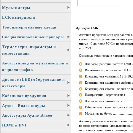
Мультиметры
LCR измерители
Токоизмерительные клещи
Артикул: 1346
Антенна предназначена для работы в
Специализированные приборы
климатическим условиям антенна рас
минус 40 до плюс 50°С и предельно
Термометры, пирометры и
при 25°С.
метеостанции
Основные технические характеристи
Аксессуары для мультиметров и
Диапазон рабочих частот: 1800 
осциллографов
Волновое сопротивление: 50 Ом
Коэффициент усиления: 12,5-16,
Диодное (LED) оборудование и
Коэффициент защитного действия
аксессуары
Коэффициент стоячей волны по н
Поляризация - вертикальная
Кабельная продукция
Длина кабеля снижения, м .................
Аудио - Видео шнуры
Габаритные размеры (длина × шири
Масса, кг, не более ..........................
Аксессуары Аудио Видео
Антенну устанавливают на мачте или
HDMI и DVI
производится поиск направления на и
мачте или кронштейне с помощью хом