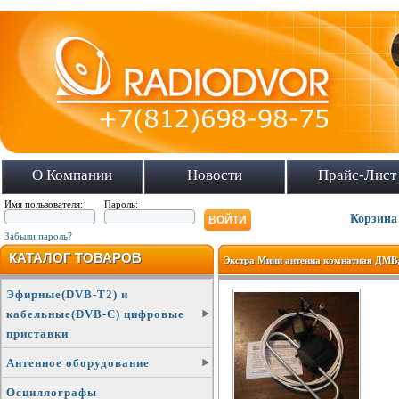
О Компании
Новости
Прайс-Лист
Имя пользователя:
Пароль:
Корзина
Забыли пароль?
КАТАЛОГ ТОВАРОВ
Экстра Мини антенна комнатная ДМВ,
Эфирные(DVB-T2) и
кабельные(DVB-C) цифровые
приставки
Антенное оборудование
Осциллографы