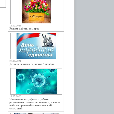
16.02.2023
Режим работы в марте
27.10.2021
День народного единства 4 ноября
13.05.2020
Изменения в графиках работы
розничного павильона и офиса, в связи с
неблагоприятной эпидемической
ситуацией