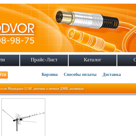
ти
Прайс-Лист
Каталог
Корзина
Способы оплаты
Доставка
Locus Меридиан 12AF антенна уличная ДМВ, активная