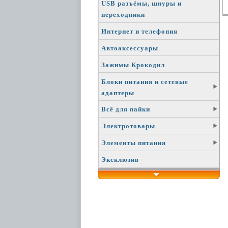
USB разъёмы, шнуры и
переходники
Интернет и телефония
Автоаксессуары
Зажимы Крокодил
Блоки питания и сетевые
адаптеры
Всё для пайки
Электротовары
Элементы питания
Эксклюзив