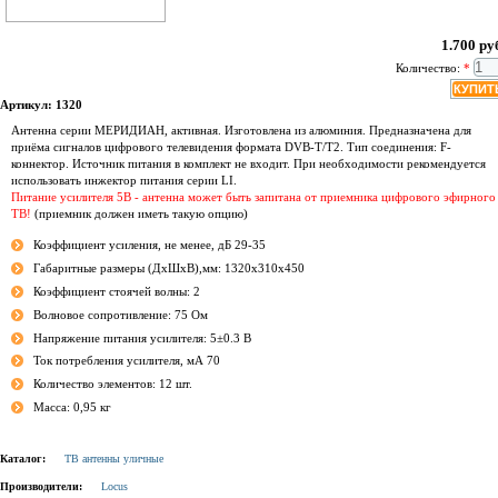
1.700 ру
Количество:
*
Артикул: 1320
Антенна серии МЕРИДИАН, активная. Изготовлена из алюминия. Предназначена для
приёма сигналов цифрового телевидения формата DVB-T/T2. Тип соединения: F-
коннектор. Источник питания в комплект не входит. При необходимости рекомендуется
использовать инжектор питания серии LI.
Питание усилителя 5В - антенна может быть запитана от приемника цифрового эфирного
ТВ!
(приемник должен иметь такую опцию)
Коэффициент усиления, не менее, дБ 29-35
Габаритные размеры (ДхШхВ),мм: 1320х310х450
Коэффициент стоячей волны: 2
Волновое сопротивление: 75 Ом
Напряжение питания усилителя: 5±0.3 В
Ток потребления усилителя, мА 70
Количество элементов: 12 шт.
Масса: 0,95 кг
Каталог:
ТВ антенны уличные
Производители:
Locus