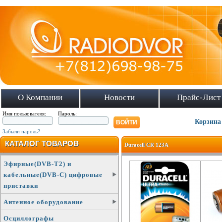
О Компании
Новости
Прайс-Лист
Имя пользователя:
Пароль:
Корзина
Забыли пароль?
КАТАЛОГ ТОВАРОВ
Duracell CR 123A
Эфирные(DVB-T2) и
кабельные(DVB-C) цифровые
приставки
Антенное оборудование
Осциллографы