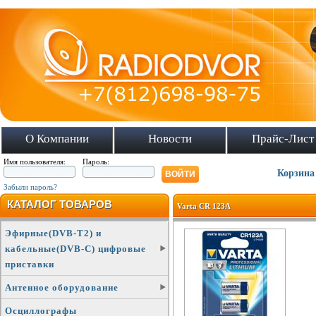
О Компании
Новости
Прайс-Лист
Имя пользователя:
Пароль:
Корзина
Забыли пароль?
КАТАЛОГ ТОВАРОВ
Varta CR 123A
Эфирные(DVB-T2) и
кабельные(DVB-C) цифровые
приставки
Антенное оборудование
Осциллографы