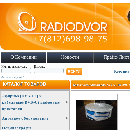
О Компании
Новости
Прайс-Лист
Имя пользователя:
Пароль:
Корзина
Забыли пароль?
КАТАЛОГ ТОВАРОВ
Коаксиальный кабель 75 Ом, RG59U S
Эфирные(DVB-T2) и
кабельные(DVB-C) цифровые
приставки
Антенное оборудование
Осциллографы