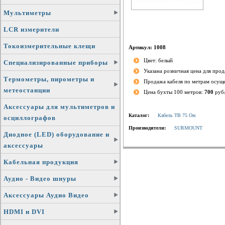
Мультиметры
LCR измерители
Токоизмерительные клещи
Артикул: 1008
Цвет: белый
Специализированные приборы
Указана розничная цена для про
Термометры, пирометры и
Продажа кабеля по метрам осущ
метеостанции
Цена бухты 100 метров:
700
руб
Аксессуары для мультиметров и
Каталог:
Кабель ТВ 75 Ом
осциллографов
Производители:
SURMOUNT
Диодное (LED) оборудование и
аксессуары
Кабельная продукция
Аудио - Видео шнуры
Аксессуары Аудио Видео
HDMI и DVI