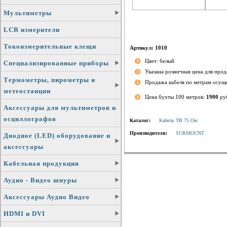
Мультиметры
LCR измерители
Токоизмерительные клещи
Артикул: 1010
Цвет: белый
Специализированные приборы
Указана розничная цена для про
Термометры, пирометры и
Продажа кабеля по метрам осущ
метеостанции
Цена бухты 100 метров:
1900
ру
Аксессуары для мультиметров и
осциллографов
Каталог:
Кабель ТВ 75 Ом
Производители:
SURMOUNT
Диодное (LED) оборудование и
аксессуары
Кабельная продукция
Аудио - Видео шнуры
Аксессуары Аудио Видео
HDMI и DVI