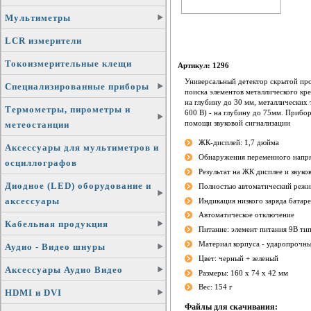
Мультиметры
LCR измерители
Токоизмерительные клещи
Артикул: 1296
Универсальный детектор скрытой про
Специализированные приборы
поиска элементов металлического кре
на глубину до 30 мм, металлических 
Термометры, пирометры и
600 В) - на глубину до 75мм. Прибор
помощи звуковой сигнализации
метеостанции
ЖК-дисплей: 1,7 дюйма
Аксессуары для мультиметров и
Обнаружения переменного напря
осциллографов
Результат на ЖК дисплее и звуко
Диодное (LED) оборудование и
Полностью автоматический реж
аксессуары
Индикация низкого заряда батар
Автоматическое отключение
Кабельная продукция
Питание: элемент питания 9В тип
Материал корпуса - ударопрочны
Аудио - Видео шнуры
Цвет: черный + зеленый
Аксессуары Аудио Видео
Размеры: 160 х 74 х 42 мм
Вес: 154 г
HDMI и DVI
Файлы для скачивания: