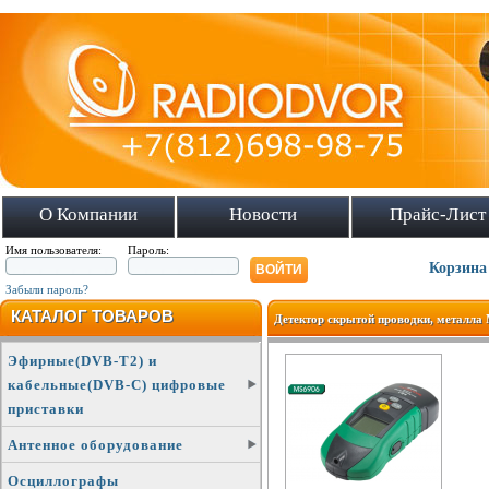
О Компании
Новости
Прайс-Лист
Имя пользователя:
Пароль:
Корзина
Забыли пароль?
КАТАЛОГ ТОВАРОВ
Детектор скрытой проводки, металла 
Эфирные(DVB-T2) и
кабельные(DVB-C) цифровые
приставки
Антенное оборудование
Осциллографы