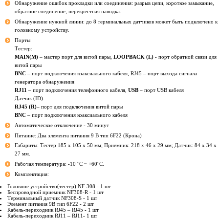
Обнаружение ошибок прокладки или соединения: разрыв цепи, короткое замыкание,
обратное соединение, перекрестная наводка.
Обнаружение нужной линии: до 8 терминальных датчиков может быть подключено к
головному устройству.
Порты
Тестер:
MAIN(M)
– мастер порт для витой пары,
LOOPBACK (L)
- порт обратной связи для
витой пары
BNC
– порт подключения коаксиального кабеля, RJ45 – порт выхода сигнала
генератора обнаружения
RJ11
– порт подключения телефонного кабеля,
USB
– порт USB кабеля
Датчик (ID):
RJ45 (R)
– порт для подключения витой пары
BNC
– порт подключения коаксиального кабеля
Автоматическое отключение - 30 минут
Питание: Два элемента питания 9 В тип 6F22 (Крона)
Габариты: Тестер 185 х 105 х 50 мм; Приемник: 218 х 46 х 29 мм; Датчик: 84 х 34 х
27 мм.
Рабочая температура: -10 °С ~ +60°С.
Комплектация:
Головное устройство(тестер) NF-308 - 1 шт
Беспроводной приемник NF308-R - 1 шт
Терминальный датчик NF308-S - 1 шт
Элемент питания 9В тип 6F22 - 2 шт
Кабель-переходник RJ45 – RJ45 - 1 шт
Кабель-переходник RJ11 – RJ11- 1 шт