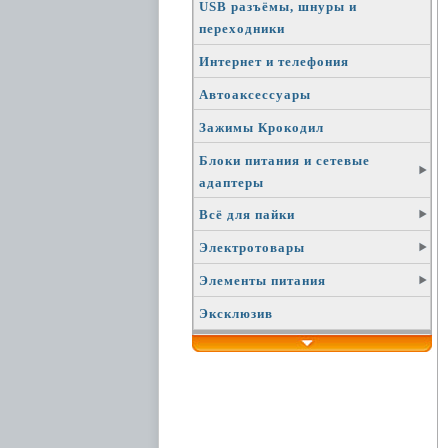
USB разъёмы, шнуры и
переходники
Интернет и телефония
Автоаксессуары
Зажимы Крокодил
Блоки питания и сетевые
адаптеры
Всё для пайки
Электротовары
Элементы питания
Эксклюзив