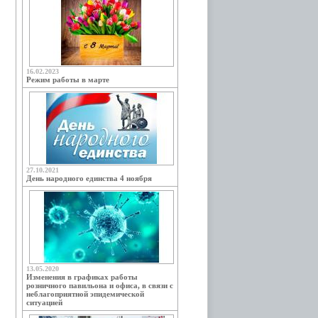
16.02.2023
Режим работы в марте
27.10.2021
День народного единства 4 ноября
13.05.2020
Изменения в графиках работы
розничного павильона и офиса, в связи с
неблагоприятной эпидемической
ситуацией