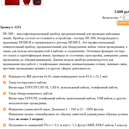
5.600 ру
Количество:
*
Артикул: 1251
NF-308 – многофункциональный прибор предназначенный для проверки кабельных
линий. Прибор состоит из головного устройства - тестера NF-308, беспроводного
приемника NF308-R и терминального датчика NF308-S. Это профессиональный
измерительный прибор, предназначенный для обнаружения любых типов проводников, а
также для поиска неисправностей в кабелях и соединениях. Основные функции тестера
это поиск и идентификация линии, проверка ее состояния, трассировка, измерение длины
проводника до обрыва(замыкания). Данная модель прибора рекомендуется для
применения при работе с телефонными линиями, компьютерными сетями, линиями связи,
прочими проводными цепями и в других сферах деятельности.
Разрядность ЖК дисплея 4х16 символов(видимое поле 61,6 х 25,2 мм).
Типы тестируемого кабеля:
Витая пара STP/UTP CAT-5E, CAT-6, коаксиальный кабель, телефонный кабель.
Типы обнаруживаемого кабеля
Витая пара STP/UTP, телефонный кабель, коаксиальный кабель, USB кабель и другие
металлические проводники.
Измерение длины витой пары: Диапазон:1 ~ 350 м (3 ~ 1000 футов).
Измерение можно откалибровать по образцу известной длины(длина образца должна
быть
не менее 5 метров
)
Погрешность измерений:5% (+/- 0,5 м или+/- 1,5 фута) (AMP, AT&T кабель 5 класса).