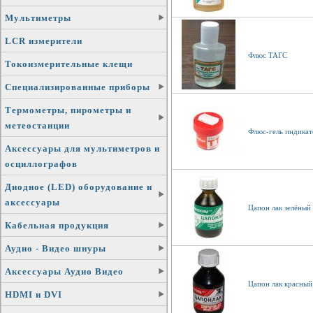
Мультиметры
LCR измерители
Флюс ТАГС
Токоизмерительные клещи
Специализированные приборы
Термометры, пирометры и
метеостанции
Флюс-гель индика
Аксессуары для мультиметров и
осциллографов
Диодное (LED) оборудование и
аксессуары
Цапон лак зелёный
Кабельная продукция
Аудио - Видео шнуры
Аксессуары Аудио Видео
Цапон лак красный
HDMI и DVI