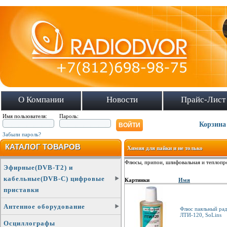
О Компании
Новости
Прайс-Лист
Имя пользователя:
Пароль:
Корзина
Забыли пароль?
КАТАЛОГ ТОВАРОВ
Химия для пайки и не только
Флюсы, припои, шлифовальная и теплопро
Эфирные(DVB-T2) и
кабельные(DVB-C) цифровые
Картинки
Имя
приставки
Антенное оборудование
Флюс паяльный ра
ЛТИ-120, SoLins
Осциллографы