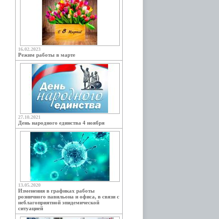
16.02.2023
Режим работы в марте
27.10.2021
День народного единства 4 ноября
13.05.2020
Изменения в графиках работы
розничного павильона и офиса, в связи с
неблагоприятной эпидемической
ситуацией