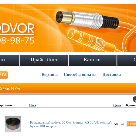
ти
Прайс-Лист
Каталог
Корзина
Способы оплаты
Доставка
Кабель 50 Ом
артинки
Имя
Цена
Купит
Коаксиальный кабель 50 Ом, Premier RG 58A/U медный,
50 руб.
бухта 100 метров