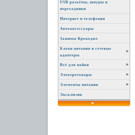
USB разъёмы, шнуры и
переходники
Интернет и телефония
Автоаксессуары
Зажимы Крокодил
Блоки питания и сетевые
адаптеры
Всё для пайки
Электротовары
Элементы питания
Эксклюзив