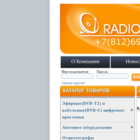
О Компании
Новос
Имя пользователя:
Пароль:
Забыли пароль?
КАТАЛОГ ТОВАРОВ
Эфирные(DVB-T2) и
К
кабельные(DVB-C) цифровые
приставки
Антенное оборудование
Осциллографы