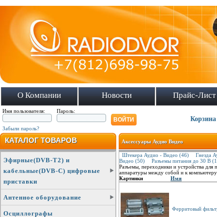
О Компании
Новости
Прайс-Лист
Имя пользователя:
Пароль:
Корзина
Забыли пароль?
КАТАЛОГ ТОВАРОВ
Аксессуары Аудио Видео
Штекера Аудио - Видео (46)
Гнезда А
Эфирные(DVB-T2) и
Видео (50)
Разъемы питания до 30 В (1
Разъемы, переходники и устройства для
кабельные(DVB-C) цифровые
аппаратуры между собой и к компьютеру
Картинки
Имя
приставки
Антенное оборудование
Ферритовый фильтр
Осциллографы