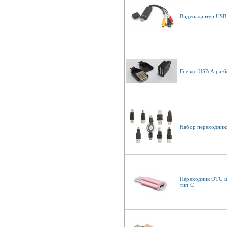
Видеоадаптер USB-
Гнездо USB А разб
Набор переходник
Переходник OTG ш
тип C