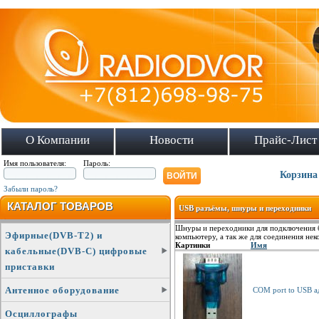
О Компании
Новости
Прайс-Лист
Имя пользователя:
Пароль:
Корзина
Забыли пароль?
КАТАЛОГ ТОВАРОВ
USB разъёмы, шнуры и переходники
Шнуры и переходники для подключения 
Эфирные(DVB-T2) и
компьютеру, а так же для соединения не
Картинки
Имя
кабельные(DVB-C) цифровые
приставки
Антенное оборудование
COM port to USB а
Осциллографы