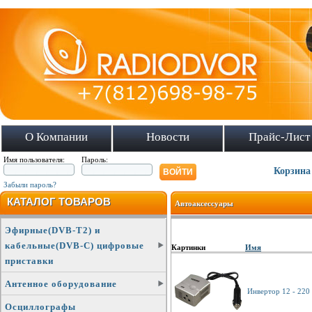
О Компании
Новости
Прайс-Лист
Имя пользователя:
Пароль:
Корзина
Забыли пароль?
КАТАЛОГ ТОВАРОВ
Автоаксессуары
Эфирные(DVB-T2) и
кабельные(DVB-C) цифровые
Картинки
Имя
приставки
Антенное оборудование
Инвертор 12 - 220
Осциллографы