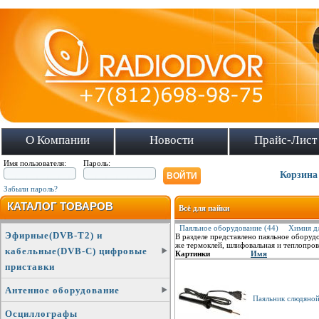
О Компании
Новости
Прайс-Лист
Имя пользователя:
Пароль:
Корзина
Забыли пароль?
КАТАЛОГ ТОВАРОВ
Всё для пайки
Паяльное оборудование (44)
Химия дл
Эфирные(DVB-T2) и
В разделе представлено паяльное оборуд
же термоклей, шлифовальная и теплопро
кабельные(DVB-C) цифровые
Картинки
Имя
приставки
Антенное оборудование
Паяльник слюдяно
Осциллографы