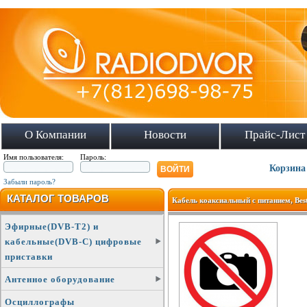
О Компании
Новости
Прайс-Лист
Имя пользователя:
Пароль:
Корзина
Забыли пароль?
КАТАЛОГ ТОВАРОВ
Кабель коаксиальный с питанием, Best 
Эфирные(DVB-T2) и
кабельные(DVB-C) цифровые
приставки
Антенное оборудование
Осциллографы