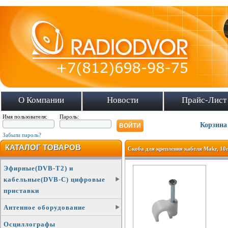
О Компании
Новости
Прайс-Лист
Имя пользователя:
Пароль:
Корзина
Забыли пароль?
КАТАЛОГ ТОВАРОВ
Скоба для крепления кабеля Makr, 1
Эфирные(DVB-T2) и
кабельные(DVB-C) цифровые
приставки
Антенное оборудование
Осциллографы