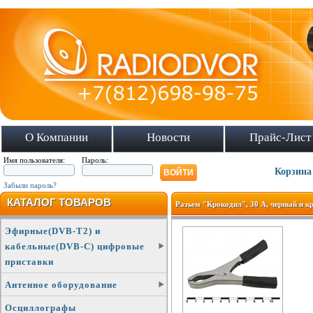
О Компании
Новости
Прайс-Лист
Имя пользователя:
Пароль:
Корзина
Забыли пароль?
КАТАЛОГ ТОВАРОВ
Разъем "Крокодил", 30 А, черный и к
Эфирные(DVB-T2) и
кабельные(DVB-C) цифровые
приставки
Антенное оборудование
Осциллографы