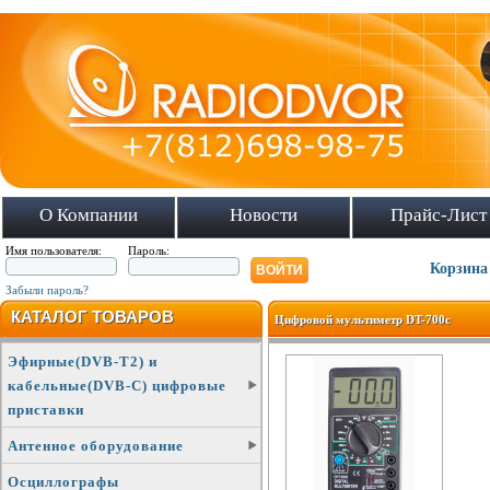
О Компании
Новости
Прайс-Лист
Имя пользователя:
Пароль:
Корзина
Забыли пароль?
КАТАЛОГ ТОВАРОВ
Цифровой мультиметр DT-700c
Эфирные(DVB-T2) и
кабельные(DVB-C) цифровые
приставки
Антенное оборудование
Осциллографы