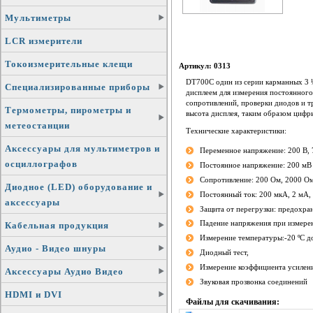
Мультиметры
LCR измерители
Токоизмерительные клещи
Артикул: 0313
DT700C один из серии карманных 3 
Специализированные приборы
дисплеем для измерения постоянного
сопротивлений, проверки диодов и т
Термометры, пирометры и
высота дисплея, таким образом циф
метеостанции
Технические характеристики:
Аксессуары для мультиметров и
Переменное напряжение: 200 В,
осциллографов
Постоянное напряжение: 200 мВ 
Сопротивление: 200 Ом, 2000 О
Диодное (LED) оборудование и
Постоянный ток: 200 мкА, 2 мА,
аксессуары
Защита от перегрузки: предохра
Падение напряжения при измерен
Кабельная продукция
Измерение температуры:-20 ºC д
Аудио - Видео шнуры
Диодный тест,
Измерение коэффициента усилени
Аксессуары Аудио Видео
Звуковая прозвонка соединений
HDMI и DVI
Файлы для скачивания: