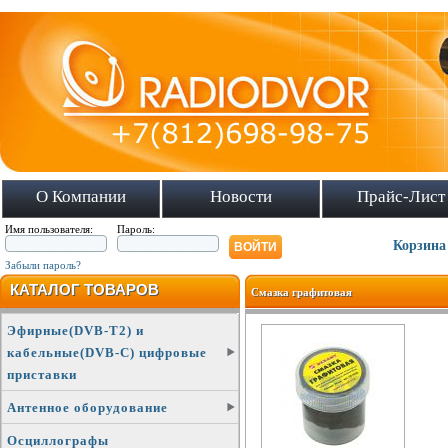
О Компании
Новости
Прайс-Лист
Имя пользователя:
Пароль:
Корзина
Забыли пароль?
КАТАЛОГ ТОВАРОВ
Смазка графитовая
Эфирные(DVB-T2) и
кабельные(DVB-C) цифровые
приставки
Антенное оборудование
Осциллографы